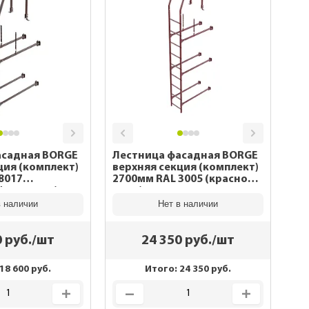
асадная BORGE
Лестница фасадная BORGE
ция (комплект)
верхняя секция (комплект)
2700мм RAL 3005 (красное
й шоколад)
вино)
в наличии
Нет в наличии
0
руб./шт
24 350
руб./шт
18 600
руб.
Итого:
24 350
руб.