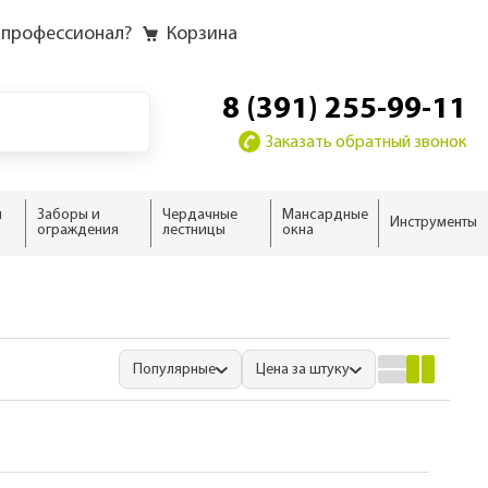
 профессионал?
Корзина
8 (391) 255-99-11
Заказать обратный звонок
и
Заборы и
Чердачные
Мансардные
Инструменты
ограждения
лестницы
окна
у
у слоёв
ию
ию
домика
жного дома
новые
 дома
ыши
Популярные
Цена за штуку
ализм
нсарды
н
тной кровли