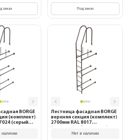
д заказ
Под заказ
асадная BORGE
Лестница фасадная BORGE
ция (комплект)
верхняя секция (комплект)
2700мм RAL 8017
(коричневый шоколад)
в наличии
Нет в наличии