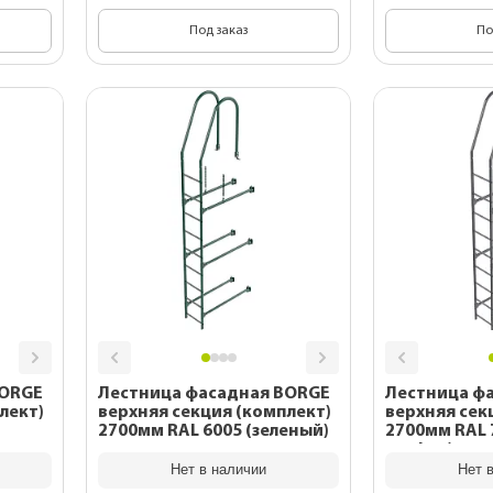
Под заказ
По
BORGE
Лестница фасадная BORGE
Лестница ф
лект)
верхняя секция (комплект)
верхняя сек
2700мм RAL 6005 (зеленый)
2700мм RAL 7024 (серый
графит)
Нет в наличии
Нет 