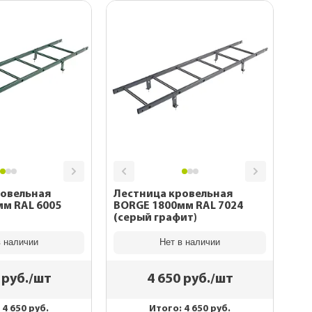
ны
каса
рекрытий
 дома
ровельная
Лестница кровельная
6005
BORGE 1800мм RAL 7024
(серый графит)
в наличии
Нет в наличии
руб./шт
4 650
руб./шт
:
4 650
руб.
Итого:
4 650
руб.