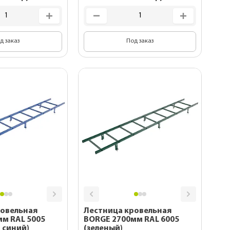
д заказ
Под заказ
ровельная
Лестница кровельная
5005
BORGE 2700мм RAL 6005
 синий)
(зеленый)