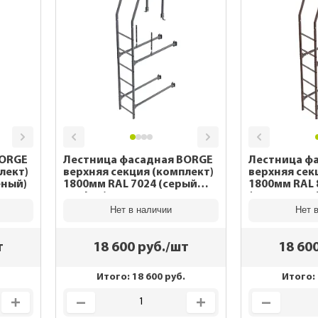
BORGE
Лестница фасадная BORGE
Лестница ф
лект)
верхняя секция (комплект)
верхняя сек
еленый)
1800мм RAL 7024 (серый
1800мм RAL 8017
графит)
(коричневы
Нет в наличии
Нет 
т
18 600
руб./шт
18 60
Итого:
18 600
руб.
Итого: