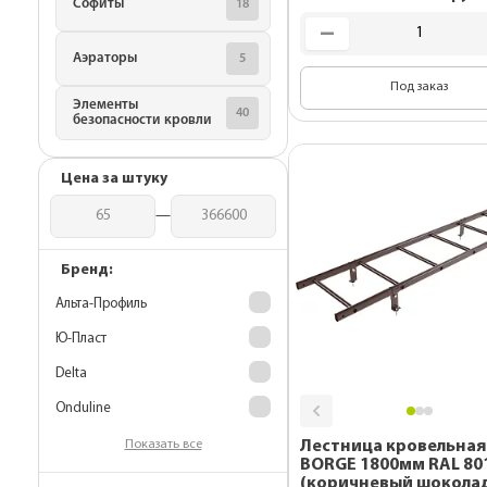
Софиты
18
Комплектующие 
гибкой черепиц
Аэраторы
5
Металлические 
Под заказ
Элементы
для монтажа
40
безопасности кровли
Подкровельная
вентиляция
Цена за штуку
OSB плиты
—
Бренд:
Альта-Профиль
Ю-Пласт
Delta
Onduline
Показать все
Лестница кровельная
BORGE 1800мм RAL 8017
(коричневый шокола